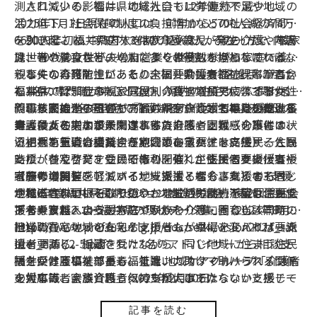
測されている。福井県の総人口も12年連続で減少し、
人口減少の影響は、地域社会では労働力不足や地域の
2025年1月1日現在の人口は、前年から5700人減の74万
活力低下、社会保障制度の負担増加などの社会経済問題
6690人と初めて75万人を割り込んだ。その一方で、核家
を引き起こし、家庭内では家事や育児、親の介護や障害
2019年、福井県内で3件の介護殺人が発生した。内訳
族世帯や単身世帯の増加により世帯数が増加している。
児・者の養育など、一人で多くの役割を担わなければな
は、70代の女性が夫の自営業を継続しながら家庭で義両
らなくなる可能性がある。全国一勤労女性の比率が高い
親と夫の介護を担い、その末に要介護者3名を手にかけ
事件の再発防止にあたり、福井県長寿福祉課と筆者含
福井県では、仕事と家庭役割の負担増加で疲弊する女性
た事件、認知症の親と同居・介護する長男による事件、
む3名の専門職が中心となり、県内の在宅ケアに関わる専
や、核家族化の影響で高齢の親を介護する単身の成人長
義母と夫の2名を自宅で介護する70代女性による義母の
門職らと推進するのが『福井県家族介護者等支援推進事
事業開始から現在もアドバイザーとして相談を受ける
男・長女の増加が予測される。
介護殺人と夫の殺人未遂事件である。これらの事件は、
業』である。本事業では、家族介護者支援（介護者の状
筆者は「在宅ケアに関連する負担感や困難感を声にす
いずれも重い介護負担が原因であった。
況把握、有識者会議、在宅介護レスパイト支援）、住民
る」「第三者に相談する」ことの重要性を痛感すると同
相手を気遣い支え合う地域の在宅ケアは、住民一人ひ
支援（普及啓発、住民研修の開催）、支援者支援（支援
時に、在宅ケアを受ける権利を強く主張する要支援者や
とりがつくりだすものであり、それが住民個々の仕事や
者研修の開催、アドバイザー派遣・紹介事業）の3支援
家族の増加を感じている。支援する者もされる者も同じ
家庭での負担を軽減する地域支援となる。支援する者・
【参考資料】
が推進されている。そのうちアドバイザー派遣は、要支
地域に住まい、そこで穏やかな生活の継続を望む住民で
される者の垣根を取り払い、地域の労働力不足や活力低
令和6年度福井県長期ビジョン推進懇話会 第2回懇話会
援者や家族への支援方法やかかわり等に困る当該市町の
ある。また、自らも家庭で家族を介護・養育し、同時に
下を乗り越えよう。
「参考資料2：・福井県の現状データ集」（2024年8月22
担当職員と地域の在宅ケアチームが県にアドバイザー派
地域の在宅ケアを支える支援者も、立場を変えれば要支
日）
https://www.pref.fukui.lg.jp/doc/seiki/vision2024_sak
遣を要請し、派遣された3名のアドバイザーから相談支
援者である。相談を受けながら、同じ地域に住まう住民
utei_d/fil/2-5.pdf
援を受ける事業である。また、カスタマーハラスメント
同士がお互いを尊重し、気遣い、助け・助けられる関係
福井県健康福祉部長寿福祉課 地域ケアグループ「介護者
の対応等、家族介護者への支援にはあたらない支援チー
を大事にしようと思う気持ちが大事ではないかと感じて
支援有識者会議資料」(2025年2月10日）
ムの困りごとは、アドバイザー紹介事業を活用し相談支
いる。
援を受けることができる。在宅ケアを支援する多機関・
記事を読む