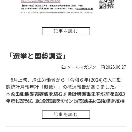
記事を読む
「選挙と国勢調査」
メールマガジン
2025.06.27
6月上旬、厚生労働省から「令和６年(2024)の人口動
態統計月報年計（概数）」の概況報告がありました。日
本の出生数は70万人を切り、合計特殊出生率も前年2023
人口動態率の数値を左右する国勢調査ですが、なんと
年の1.20から１.15と0.05ポイント下げ、人口規模を維持
今年が5年に一回の実施年です。調査結果は国と地方の行
するために必要な2.06を56％程度しか保てない水準にま
政にも少なからず影響を及ぼします。主なものは、地方
で低下しました。“韓国などの隣国よりはまだマシ”など
交付税交付金と国政選挙の議員定数でしょうか。過去に
記事を読む
と言っていられるのも今のうちかもしれません。全国的
は結果を水増ししたとして逮捕された首長もいます。ま
に出生率は大きく低下しましたが、何故か一県だけ前年
た、議員１人当たり人口における最大較差、いわゆる一