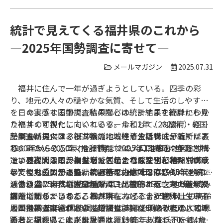
統計で見えてくる福井県のこれから
―2025年国勢調査に寄せて―
メールマガジン
2025.07.31
福井に住んで一年が過ぎようとしている。四季の彩
り、地元の人々の穏やかな気質、そして生活のしやすさ
を日々実感する中で、私の関心は、ますます統計から見
このような国勢調査結果などの統計結果を簡単にわか
た福井のすがたに向いている。令和2年（2020年）の国
りやすく可視化してくれるツールとして、内閣府・経済
勢調査結果では、福井県の地域性や生活特性が随所に表
産業省が提供するRESAS（地域経済分析システム）があ
RESASの人口マップ機能における人口構成分析では、
れていた。そして、令和7年（2025年）10月に予定され
る。RESASの人口マップ機能では、人口構成や年齢別構
1960年から2050年(推計値)までの人口推移を地図とグラ
ている次回の国勢調査が、どのような変化を私たちに示
造、昼夜間人口、自然増減・社会増減などが地図やグラ
フで確認できる。福井市を例にとれば、令和2年（2020
また、人口ピラミッドで表示される性別・年齢別構成
してくれるのか、静かに期待を抱いている。
フで視覚的に示され、統計結果の意味を直感的に理解で
年）までの国勢調査結果を基に、総人口は1995年を境に
の変化も重要である。2020年の福井市では、30代～60代
きる。2025年の国勢調査結果も、RESASにて地域を読み
減少傾向にあり、生産年齢人口が縮小する一方で老年人
の働き盛り世代の人口が厚く、比較的バランスの取れた
さらに、自然増減分析では、出生率と死亡率の差が視
解くことができるだろう。
口が増加している。これが現在、どこまで進行している
構造である。しかし、2050年になると、65歳以上の高齢
覚的に明らかになる。福井県における合計特殊出生率と
のか、2025年の国勢調査がその実態を明らかにしてくれ
層が占める割合がさらに増加し、特に80歳以上の人口が
人口推移（実績値および将来推計）グラフを表示してみ
国勢調査は、ただの人口調査ではない。それは、地域
る。
顕著に増えることが推計されている。一方で、0～14歳
ると、福井県では、出生率は、1985年以降低下を続け、
の今を記録し、未来を見通す羅針盤である。そして、そ