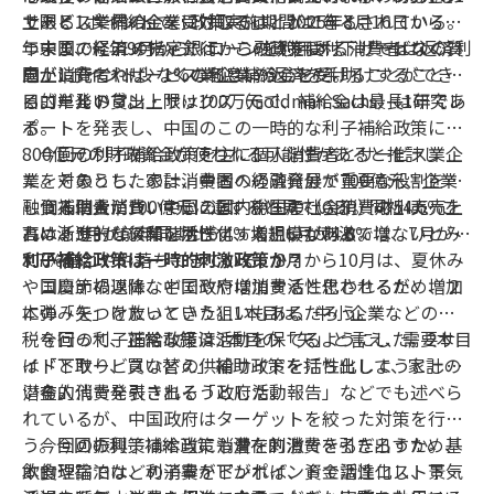
である1ポイントで、政策実施期間は1年とされている。
上限として補給金を受け取ることができる。
サービス業界の企業に対しては、2025年3月16日から今
つまり、今年9月から、ローンを利用する消費者は返済利
年末までに21の指定銀行から融資を受け、サービスの質
中国の経済メディアは、この政策は利下げではなく、
息が1ポイント少なくなるということだ。
向上に充てれば、1%の利息補給金を受けることができ
国が消費者やサービス業企業の返済を手助けすることが
る。単発の貸出上限は100万元で、補給金は最長1年であ
目的だという。
ゴールドマン・サックス（Goldman Sachs）は研究レ
る。
ポートを発表し、中国のこの一時的な利子補給政策に
800億元の財政資金が使われる可能性があると推計し
今回の利子補給政策を主に個人消費者とサービス業企
た。そのうち、家計消費者への融資分が700億元、企業
業を対象としたのは、中国の経済発展で重要な役割を果
融資補助金が100億元に達すると見ている。同社は、こ
しうる個人消費、中国の国内総生産（GDP）の54.6％を
個人消費についていえば、中国の社会消費財小売売上
れは漸進的な緩和にすぎず、大規模な刺激ではないとみ
占めるサービス業を活性化する狙いがある。
高は、5月が前年同期比6.4％増、6月が4.8％増、7月が
ている。
3.7％増とやや落ちてきている。8月から10月は、夏休み
利子補給政策は一時的刺激政策か？
や国慶節の連休などでやや増加すると思われるが、増加
コロナ禍以降、中国政府は消費活性化させるため、２
に弾みをつけたいという狙いもあるだろう。
本の「矢」を放ってきた。1本目は、中小企業などの減
税を行って、正常な経済活動を保てるようにした。2本目
今回の利子補給政策は3本目の「矢」と言え、需要サ
は「下取り、買い替え」補助政策を打ち出して、家計の
イドとサービスなどの供給サイドを活性化しようとして
潜在的消費を引き出そうとした。
いる。
全人代で発表される「政府活動報告」などでも述べら
れているが、中国政府はターゲットを絞った対策を行
う。今回の利子補給政策も潜在的消費を引き出すため、
今回の振興策は本当に消費を刺激できるだろうか。基
飲食や宿泊などの消費をピンポイントで活性化し、景気
本的理論では、利子率が下がれば、資金調達コスト下が