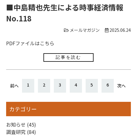
から下がらなかった県があります。それが福井県です。
票の格差が問題になるなか、2016年以降、参議院の選挙
■中島精也先生による時事経済情報
その結果、47都道府県のなかで出生率の相対的な高さ
区選挙において、島根県と鳥取県、徳島県と高知県がそ
No.118
は、本土復帰後一貫して１位の沖縄県に次ぐ２位となり
れぞれ「合区」となりましたが、その根拠として用いら
ました。もっと騒がれるのではないかと思いましたが、
れてきたのも国勢調査の結果です。従来は4県で合計8の
メールマガジン
2025.06.24
本件に関して私にコメントを求めてこられたのは読売新
議席を有していましたが、各合区の定数が2となったた
聞の記者の方お一人だけでした。皆さん大変冷静にこの
め、現在では4県合計の議席数は4となっています。合区
PDFファイルは
こちら
数字をみているのだなぁ、と感じた次第です。出生率が
の設置によって一票の格差は一時的に縮まったものの、
下がらなかった福井県ですが、出生数は減少していま
その後の国勢調査の結果を用いた計算によると、格差は
記事を読む
す。ということは、率算出に際し分母として用いる女性
再拡大しています。議員１人当たりの人口が多いのは宮
人口の減り方が影響したことになります。分母の女性人
城県、埼玉県、東京都などで、逆に最も少ないのは合区
口は年次の末尾が０と５の年に実施される国勢調査の結
後一貫して福井県となっています。福井は有権者一人ひ
投
果をベースに推計された５歳階級別人口で、都道府県に
とりの投票の重みが最も大きな地域とも換言できるでし
1
2
3
4
5
6
前へ
次へ
ついては四捨五入して1,000人単位のものが使われてい
ょう。夏至の次の日の6月22日には東京都議会選挙があ
稿
ます。そのため、人口が少ない地域ほど小数点第2位のぶ
りました。変化の兆しを多少感じさせられる結果ではあ
ナ
れ幅が大きく、厚労省が毎年この時期に公表している地
りましたが、投票率が相変わらず50％を下回っているこ
カテゴリー
域別の出生率は かなり“ザックリとした”値だと割り切っ
とからすると、都民の本気度もまだまだかと。人口動態
ビ
てみるのが“正しい”解釈の仕方だと思っています。うち
と各種の議員選挙は地域社会の写し鏡です。７月の参議
お知らせ (45)
ゲ
の地域は上がった下がったと一喜一憂するより、最も高
院選挙には県民の一人として真摯に向き合ってみたいと
調査研究 (84)
い沖縄県でも1.60、２位の福井県でも1.46まで低下して
思います。