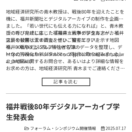
地域経済研究所の青木教授は、戦後80年を迎えたことを
機に、福井新聞社とデジタルアーカイブの制作を企画し
ました。「若い世代にも伝える力になれば」と、青木教
授の呼びかけに応じた福井県立大学の学生有志が、福井
このたび完成しました『福井・戦争デジタルアーカイブ
空襲の被害状況の調査を担い、被害エリアを示す地図
ス』を公開しますので、ぜひご覧ください。
や、800人以上に及ぶ犠牲者名簿のデータを整理し、デ
福井・戦争デジタルアーカイブス
ータの可視化やデジタルマップ制作に取り組みました。
https://www.fukuishimbun.co.jp/common/usr/map/w
ar_archives/
この地図に関するお問合せ、あるいはより詳細な情報を
お求めの方は、地域経済研究所 青木までご連絡くださ
い。
記事を読む
福井戦後80年デジタルアーカイブ学
生発表会
フォーラム・シンポジウム開催情報
2025.07.17