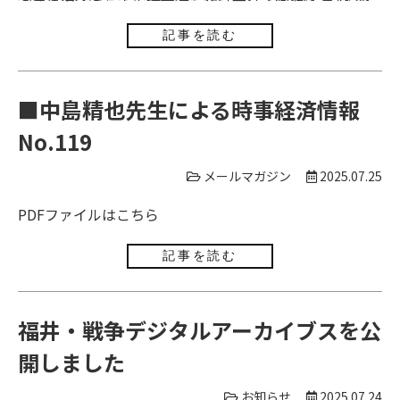
の年少人口や20～40代の若年・生産年齢人口は大幅に減
2005年ごろに底を打ったことが見てとれる。2005年以降
の羅針盤を使いこなすために、RESASのような可視化ツ
少し、さらに少子高齢化が進行した構造になることが予
は一時的に出生率が回復傾向を示し、2010年から2015年
ールが私達にも簡単に活用できるようになった。数字と
記事を読む
測されている。2025年国勢調査結果は、この推計値を変
ごろにかけて1.6前後まで回復していたが、2020年以
地図を重ね合わせることで、福井県のこれからの選択肢
化させるため、今後の福井県のすがたを見極める重要な
降、また低下している。
が、より具体的な形で私たちの前に現れるであろう。
材料となるだろう。
2025年、福井は何を得て、何を失い、何に挑もうとして
■中島精也先生による時事経済情報
いるのか。その全体像をつかむために、2025年国勢調査
No.119
結果をRESASにより、把握できることを期待している。
メールマガジン
2025.07.25
PDFファイルは
こちら
記事を読む
福井・戦争デジタルアーカイブスを公
開しました
お知らせ
2025.07.24