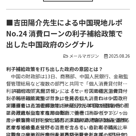
多職種チームに対する相談支援システムは、全国でも例
がない先駆的な事業である。
■吉田陽介先生による中国現地ルポ
No.24 消費ローンの利子補給政策で
出した中国政府のシグナル
メールマガジン
2025.08.26
利子補給政策を打ち出した政府の意図とは？
中国の財政部は13日、商務部、中国人民銀行、金融監
督管理総局など複数の部門と共同で「個人消費貸付財政
利子補給政策実施プラン」と「サービス業経営主体貸付
14日付の「人民日報」によると、今回の個人消費ロー
利子補給政策実施プラン」を発表した。これは中国政府
ンの利子補給政策の対象は住民の個人消費ローンのうち
が掲げている消費刺激策の一部分で、中国の経済メディ
実際消費に充てる部分で、単発5万元以下の日常消費、5
消費者は、2025年9月1日から2026年8月31日までの間
アの報道も少なくなかった。
単発万元以上の家庭用自動車、養老（高齢者ケア）・出
に、政府が指定する23の銀行で消費ローン（クレジット
産、教育・研修、文化観光、家庭用品、電子製品、健康
カードを除く）を申し込むと、1%の利息補給金を受ける
少額消費（1件当たり5万元未満）の場合、1%を基準
医療などの重点分野の消費を含んでいる。利子補給比率
ことができる。
とする補給金を受けることができる。自動車の購入、住
は現在の商業銀行の個人消費ローン金利水準の約3分の1
宅のリフォーム、旅行など高額消費であれば、5万元を
飲食、宿泊、医療、養老、文化観光、スポーツなどの