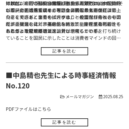
知数だが、こうした措置を打ち出したことは、中国政府
の2年は、「人民のための金融」という理念も出てきて
ければ、期間の延長、業種、参加する銀行の拡大を排除
以上、今回の補給金政策は消費振興策の1つであり、そ
が国民の生活を重視するという姿勢を示すものだ。
いる。今回の措置はその理念を体現したものだ。
しない」と述べている。今回は、中国の人々が経済の上
れが一定の成果を収めても、全体的な景気回復には繋が
向きを実感し、消費を拡大することを主な目的としてい
りにくく、あくまでも「呼び水」と位置付けるべきもの
そこでカギとなるのは、やはり一般国民が今後の中国
たが、状況を見て、長期的な刺激策に移行する可能性も
だ。重要なのは、市場を生み出して生産を活発化し、そ
経済の見通しに対する自信を持ち、一定程度の所得を得
あることを財政部のコメントは示唆している。
れに伴って雇用が増え、消費が増えることだ。
られるようにすることだ。
ただ、政府が経済減速に対し、何らかの手を打ち続け
ていることを国民に示したことは消費者マインドの回復
には重要だと筆者は考える。
記事を読む
■中島精也先生による時事経済情報
No.120
メールマガジン
2025.08.25
PDFファイルは
こちら
記事を読む