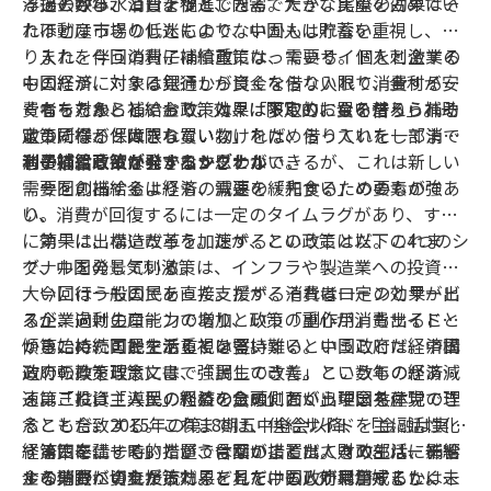
浮揚の呼び水としようとした。
ることから、消費を促進できる。だが、実際の効果はそ
過去数年、コロナ禍と、内需で大きな比重を占めてい
れほどはっきりしたものでないかもしれない。
た不動産市場の低迷により、中国人は貯蓄を重視し、借
り入れを伴う消費には慎重になっている。個人と企業の
また、今回の利子補給政策は、需要サイドを刺激する
中国経済に対する見通しが良くならない限り、金利が安
ものだが、対象は銀行から資金を借り入れて消費する消
くなったからといって、人々は多くのお金を借りられる
費者を対象としており、効果は限定的になるだろう。一
もちろん、補給金政策は、「下取り、買い替え」補助
ようになるとは限らない。
定の所得が保障されていなければ、借り入れをしてまで
政策同様、「大きな買い物」をためらっていた一部消費
消費しようとはなかなか思わない。
者の購買意欲を引き出すことができるが、これは新しい
利子補給政策が発するシグナル
需要を創出するよりも、需要の「先食い」の要素が強
今回の補給金は経済の減速を緩和するためのものであ
い。
り、消費が回復するには一定のタイムラグがあり、すぐ
に効果は出ないだろう。だが、この政策は以下の4つのシ
第一に、構造改革を加速するということだ。これま
グナルを発している。
で、中国の景気刺激策は、インフラや製造業への投資を
大いに行うものであった。だが、それは一定の効果が出
今回は一般国民を直接支援する消費者ローンとサービ
るが、過剰生産能力の増加という「副作用」も出ること
ス企業向けのローンであり、政策の重心が消費サイドに
から、持続可能であるとは言い難い。中国政府は経済構
傾き始めたことを示している。
第二に、国民生活重視を堅持するということだ。中国
造の転換を政策文書で強調してきた。ここ数年の経済減
政府の政策理念には、「民生の改善」というものがあ
速は「投資主導型」経済の負の側面が出ている。
る。これは「人民の利益を念頭におく」中国共産党の理
第三に、「人民のための金融」という理念を体現でき
念とも合致する。これまでは、供給サイドを主に活性化
ることだ。2015年の第18期五中全会以降、「金融は実体
する策を講じていたが、今回の措置は人々の生活に影響
経済に奉仕する」という言葉がよく出てきて、バーチャ
第四に、一時的措置ではないことだ。財政部は、補給
する消費への支援策だ。どれだけの人が利用するかは未
ルな分野に資金が流れることを中国政府は警戒した。こ
金の期限が切れたら効果を見て、もし効果が好ましくな