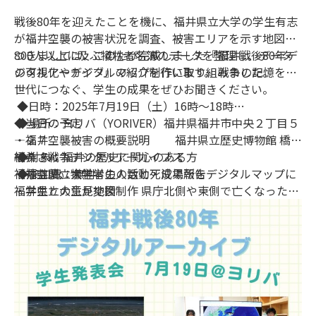
戦後80年を迎えたことを機に、福井県立大学の学生有志
が福井空襲の被害状況を調査、被害エリアを示す地図や
800人以上に及ぶ犠牲者名簿のデータを整理し、データ
つきましては、このたび完成しました『福井戦後80年デ
の可視化やデジタルマップ制作に取り組みました。
ジタルアーカイブ』の紹介を行います。 戦争の記憶を次
世代につなぐ、学生の成果をぜひお聞きください。
◆日時：2025年7月19日（土）16時～18時
◆場所：
◆当日の予定
ヨリバ（YORIVER）
福井県福井市中央２丁目５
―２７
・福井空襲被害の概要説明 福井県立歴史博物館 橋本
◆対象：福井の歴史に関心のある方
紘希さん
福井・戦争デジタルアーカイブス
◆参加費：無料
・福井県立大学学生の活動・成果報告
福井空襲、犠牲者の人数と死没場所をデジタルマップに
・学生との意見交換
福井県立大生が地図制作 県庁北側や東側で亡くなった市
ゲストコメンテーター
民多く | 社会 | 福井のニュース |福井新聞
福井県立歴史博物館 橋本紘希さん（学芸員）
ONLINE |20250717
福井市立郷土歴史博物館 藤川明宏さん（同）