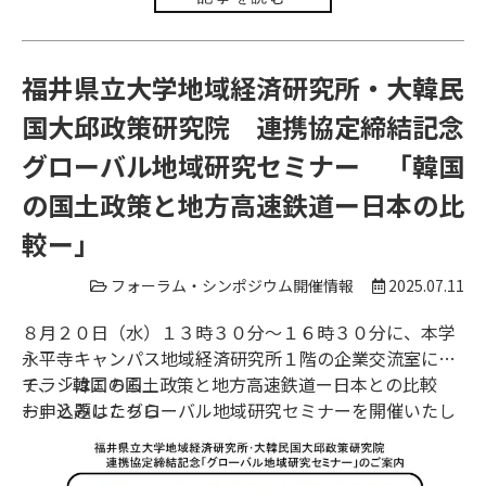
福井県立大学地域経済研究所・大韓民
国大邱政策研究院 連携協定締結記念
グローバル地域研究セミナー 「韓国
の国土政策と地方高速鉄道ー日本の比
較ー」
フォーラム・シンポジウム開催情報
2025.07.11
８月２０日（水）１３時３０分～１６時３０分に、本学
永平寺キャンパス地域経済研究所１階の企業交流室に
て、「韓国の国土政策と地方高速鉄道ー日本との比較
チラシは
こちら
ー」と題したグローバル地域研究セミナーを開催いたし
お申込みは
こちら
ます。韓国の国土政策と地方高速鉄道の最新事情をご講
演いただくとともに、日本の国土政策と北陸新幹線の経