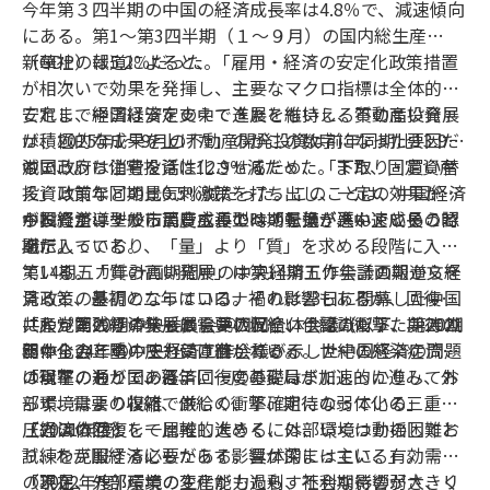
今年第３四半期の中国の経済成長率は4.8％で、減速傾向
にある。第1～第3四半期（１～９月）の国内総生産
（GDP）は5.2％だった。
新華社の報道によると、「雇用・経済の安定化政策措置
が相次いで効果を発揮し、主要なマクロ指標は全体的に
安定し、経済は安定の中で進展を維持し、質の高い発展
これまで中国経済を支えてきたともいえる不動産投資
が積極的な成果を上げた」のがこの数字になった要因だ
は、2025年1～9月の不動産開発投資は前年同期比13.9％
という。
減で、うち住宅投資は12.9％減だった。また、固定資産
中国政府は消費を活性化させるため、「下取り・買い替
投資は前年同期比0.5％減だった。このことは、中国経済
え」政策などの景気刺激策を打ち出し、一定の効果が見
が投資主導型から消費主導型への転換が進んでいること
られたが、一般市民レベルでは「景気が悪い」という認
中国経済はすでに高度成長の時期を過ぎ、中速成長の時
を示している。
識だ。
期に入っており、「量」より「質」を求める段階に入っ
ている。「質の高い発展」は第14期五カ年計画期から経
第14期五カ年計画期間中の中央経済工作会議の報道文を
済政策の基調となっている。それは23日に閉幕した中国
見ると、最初の二年はコロナ禍の影響もあるが、回復期
共産党第20期中央委員会第四回全体会議（以下、
に入った残りの年も厳しい状況という認識だった。2021
「わが国の経済発展は需要の収縮、供給の衝撃、期待の
第20期
四中全会
年から24年の中央経済工作会議が示した中国経済の問題
弱体化の三重の圧力に直面している。世紀の感染症流行
と略）でも受け継がれる。
は以下の通りである。
の衝撃のもとで、百年に一度の変局が加速的に進み、外
「現在、わが国の経済回復の基礎はまだしっかりしてお
部環境はより複雑で厳しく、不確定になっている」。
らず、需要の収縮、供給の衝撃、期待の弱体化の三重の
（2021年度）
圧力は依然として比較的大きく、外部環境は動揺してお
「経済の回復を一層推し進めるには、いくつかの困難と
り、わが国経済にもたらす影響が深まっている」。
試練を克服する必要がある。具体的には主に、有効需要
（2022年度）
の不足、一部産業の生産能力過剰、社会期待の弱さ、リ
「現在、外部環境の変化がもたらす不利な影響が大きく