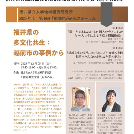
の先進地域であり、2019年の越前市多文化共生推進プラ
ン策定以来、“いろいろな国の人たちがお互い認め合
い・支えあい、郷土への愛着をもってともに作り上げる
住みよいまち”を目指し、様々な取組みが行われてきま
した。今回のセミナーでは、「日本の外国人労働者の実
情」と「民間主導の社会福祉実践」に関する講演の後、
多文化共生の地域づくりに私たち一人一人がどのように
関与できるのか、一緒に対話しましょう。