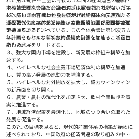
決める重要な会議だ。25日付『人民日報』社説は、「第
本稿執筆時点では、会議の決定は発表されていないた
15次五カ年計画期は社会主義現代化を基本的に実現する
め、詳しい内容はわからないが、最終日に公表された
過程において、前を受け継いで後を切り開く重要な地位
「公報（コミュニケ）」で示された経済関係の目標は以
１、現代化産業体系を築き、実体経済の土台を固め、強
を持っている」述べている。この全体会議は第14次五カ
下の通りである。
大にする。
年計画をもとに、新たな中長期的計画を立てることを目
２、ハイレベルな科学技術の自立自強を加速し、新質生
指した。
産力の発展をリードする。
３、強大な国内市場を建設し、新発展の枠組み構築を加
速する。
４、ハイレベルな社会主義市場経済体制の構築を加速
し、質の高い発展の原動力を増強する。
５、ハイレベルな対外開放を拡大し、協力ウィンウィン
の新局面を切り開く。
６、農業・農村の現代化を加速させ、郷村全面振興を着
実に推進する。
７、地域経済配置を最適化し、地域のつり合いの取れた
発展を促進する。
この7つの目標を見ると、現代的産業体系の構築が始めに
述べられており、中国政府の経済関連の取り組みの中