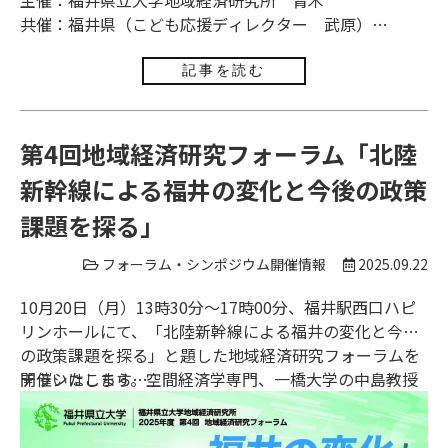
共催：福井県（こども応援ディレクター 武原）
福井県未来協働プラットフォームふくい推進事業
記事を読む
第4回地域経済研究フォーラム「北陸
新幹線による福井の変化と今後の政策
課題を探る」
フォーラム・シンポジウム開催情報
2025.09.22
10月20日（月）13時30分～17時00分、福井駅西口ハピ
リンホールにて、「北陸新幹線による福井の変化と今後
の政策課題を探る」と題した地域経済研究フォーラムを
開催いたします。空間経済学専門、一橋大学の中島教授
チラシは
こちら
からは高速鉄道と地域経済との関係について、福井県観
お申込みは
こちら
光連盟の佐竹様と福井県クリエイター協会の坂田様から