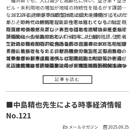
福井県でも、人口減少と高齢化に伴い、空き家・空き
ビル・未利用地の増加が地域の持続性を揺るがす課題と
なっている。かつての都市計画は拡大を前提としていた
2022年の建築基準法改正はこの流れを象徴するもので
が、その時代は終焉を迎え、今求められているのは、既
あり、郊外での無制限な新築住宅は難しくなり、制度は
存資産の価値を見直し、再生を通じて地域の未来を描く
既存建物の改修へとシフトしつつある。戦後の旺盛な建
スペインのパンプローナ市の団地改修プロジェクト
計画文化への転換である。
築活動は、少子高齢化と人口減少により縮小し、住宅着
「Efidistrict」は、エネルギー効率、社会的包摂、参加
工数は年間約80万戸に落ち込み、空き家は900万戸を超
型計画の観点から、統合的な都市再生のモデルとして世
このような国際的な先進事例は、福井における地域づ
え過去最多となった。資材高騰や労働力不足も重なり、
界的に注目されている。断熱性能の向上により、家庭の
くりにも示唆を与えている。福井では現在、国内外のグ
新築依存の都市成長モデルは限界に達している。さら
エネルギー消費は約70％、CO₂排出量は約80％の削減が
リーンボンドや企業連携などを活用した制度設計を通じ
【参考資料】
に、建設業は世界の温室効果ガス排出の約3分の1を占め
見込まれている。フランスのポー市では郊外開発ではな
て、持続可能な地域開発に向けた実践知の蓄積が進みつ
・国土交通省「建築基準法の一部改正概要」（2022年）
るとされ、新築抑制とストック活用は気候変動対策とし
く既存地区の再生を進め、歩行者空間や公共広場の整備
つある。これらの取り組みは、単なる模倣にとどまら
・日本政府「地球温暖化対策計画」（2021年）
ても重要である。政府は2030年度までに温室効果ガスを
によって生活の質を向上。ルクセンブルクのエシュ＝シ
ず、地域の実情に即した計画文化の進化を促す重要な契
・福井市「脱炭素実行計画（2025–2030）」
記事を読む
2013年度比46％削減、2050年にはカーボンニュートラ
ュル＝アルゼット市では旧製鉄所群を大学や文化拠点に
機となるべきである。今こそ、社会全体を「拡大」や
・欧州委員会「EU Climate Action and Energy Efficiency
ルを目指しており、福井市も「脱炭素化行動計画
転換し、地域再生につなげた。いずれも官民連携や新た
「新築依存」から「再生」へと導く、現代的で不可欠な
Programs」
（2025–2030）」を策定。福井県では、断熱改修や高効
な資金制度が後押ししている。こうした取り組みは、横
計画文化の創出が求められている。既存の建物やインフ
■中島精也先生による時事経済情報
率設備導入への補助制度を通じて、既存住宅の性能向上
断的な専門知の統合と制度的支援の柔軟性によって可能
ラを最大限に活用し、空間の再編・再生を制度的に支援
No.121
と脱炭素化の両立を図る取り組みが進められている。こ
となっており、都市再生の実効性と持続性を高めてい
することで、福井は自らの手で、持続可能で強靭な地域
れらの制度は新築にも一定の支援を含むが、空き家や既
る。
モデルの構築に向けた歩みを着実に加速させることがで
メールマガジン
2025.09.25
存ストックの再生を重視する政策的方向性が強まってい
きる。