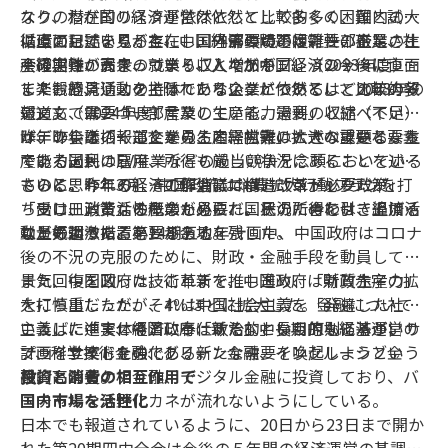
スクの潜在的リスクが依然として比較的多く、国内の大
なり、わが国の経済運営は依然として多くの困難と試練
循環に目詰まりが存在し、外部環境の複雑性、厳しさ、
に直面している。主に、国内需要の不足、一部企業の生
以上の記述を見ると、中国経済の問題は需要の不足、社
不確実性が高まっていることである」。（2023年度）
産経営難、大衆の就業・収入増加がプレッシャーに直面
会の期待の弱さ、つまり、人々が中国経済の今後につい
しており、リスク・隠れたリスクが依然として比較的多
て楽観的見通しを持っていないことである。どの年の報
また、経済活動の主体である企業については、2023年の
い」。（2024年度）
道文も、需要ついて言及している。需要の収縮（不足）
報道文では、「一部産業の生産能力過剰」と述べていた
はデフレを招くことから、内需拡大は大きな課題となっ
が、昨年は「一部企業の生産経営難」と述べている。生
昨年の会議の報道文を見ると、内需の拡大の重要な要素
ている。
産能力過剰はEV産業などの過当競争を念頭においている
である国民の雇用、所得も厳しい状況にあることを述べ
ものと思われる。その解消には構造改革が必要だが、
ている。今年3月、中国政府は消費拡大行動プランを打
さらに、昨年の経済工作会議では、「ストック政策」
「受け皿」となる産業が必要だ。そのためには、経済活
ち出し、消費活性化のために、国民の所得を引き上げる
「フロー政策」の概念も見られ、状況に合わせて追加的
動が好調である必要がある。
ことも述べた。
な景気刺激措置をとる余地を残した。
以上のように、第14期五カ年計画中、中国政府はコロナ
後の不況の克服のために、財政・金融手段を動員して、
景気回復を図った。これまで、中国政府は財政赤字の拡
また、中国政府は技術革新を推し進め、「新質生産力」
大に慎重だったが、4％ほどに拡大した。金融について
を打ち出したが、それは中国社会主義を「発達した社会
いえば、「実体経済に奉仕する」という原則に基づい
主義」に進ませるという「政治的」な目的もあるが、サ
こうした中で、中国政府は新たな中長期的な経済運営の
て、科学技術金融、グリーン金融、インクルーシブ金
プライサイドを強化し、新たな需要を喚起しようという
計画を立案したのである。
融、高齢者ケア金融、デジタル金融に投資しており、バ
目的もある。
投資と消費の相互作用で
ーチャルな分野にカネが流れないようにしている。
国内市場を活性化
日本でも報道されているように、20日から23日まで開か
れた第20期四中全会は今後の５年間の経済運営の基調を