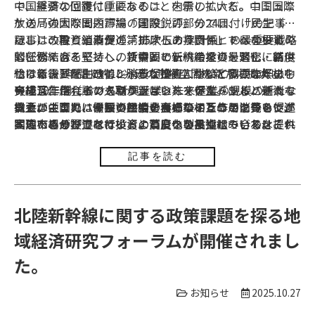
で、重要な位置付けにあることを示している。中国国際
中国経済の回復に重要なのは、内需の拡大だ。コミュニ
放送局の国際問題評論「国際鋭評」の24日付けの記事
ケの「強大な国内市場の建設」の部分では、「民生（暮
は、この取り組みが「第15次五カ年計画」の最重要戦略
らし）改善と消費促進、モノへの投資とヒトへの投資の
記事は、投資と消費の「排斥しあう関係」ではないと
的任務である」とし、「中国の伝統産業の最適化・高度
緊密な結合を堅持し、新需要で新供給をリードし、新供
し、例えば、モノへの投資とヒトへの投資を緊密に結び
化は今後5年間で約10兆元の市場空間を新たに拡大し、
給で新需要を創造し、消費と投資、供給と需要の好まし
つけることで、ハイレベルな技術人材など多様な人材を
さらに、「民生改善と消費促進」については、昨年の中
今後10年間における新興産業と未来産業の規模の新たな
い相互作用（インタラクション）を促進」すると述べて
育成し、これらの人材が新しいモノを生み出し、新たな
央経済工作会議でも取り上げられていた「シルバー消
拡大は中国のハイテク産業を再構築することに等しい」
いる。ここでは、投資と消費などの相互作用について述
需要が生まれ、需要と供給の良好なインララクションが
費」、「育児に優しい社会」づくりのための消費を促進
以上のように、今回の四中全会のコミュニケを見ると、
と述べ、サプライサイドの高度化を目指している。それ
べているが、これは投資の質について述べている。これ
実現できると述べている。ヒトへの投資については、
するための投資を行い、より良い製品やサービスを提供
国内市場分野では、投資と消費をうまく組み合わせ、生
には、「新質生産力の発展」が必要となっており、両輪
までは、景気浮揚のために、大規模な財政出動を行って
「AI＋」が進む中で、競争から取り残された人々への新
することで、新たな需要を喚起することができる。
産能力のレベルを高めるとともに、国内消費を活性化さ
の関係にある。
インフラなどに投資したが、経済回復と引き換えに過剰
たなスキル習得なども重視すべき点であり、関連の教育
せようという中国政府の意図が見える。そのためには、
記事を読む
生産能力を抱えるようにった。首席エコノミストフォー
産業を質量ともに充実させる必要がある。
消費マインドの好転につながる減税や給付などの政策も
ラム研究院院長で中欧国際工商大学教授の盛松成氏は同
セットで行う必要がある。一方で、地方政府の債務問題
フォーラムのWeChat アカウントの記事で、今年の第３
など財政サイドの取り組みも重要になってくるだろう。
北陸新幹線に関する政策課題を探る地
四半期の中国の生産能力利用率は74.6%で、比較的低い
域経済研究フォーラムが開催されまし
水準にあると指摘し、投資と消費の関係を正しく処理す
る必要性を説いている。
た。
お知らせ
2025.10.27