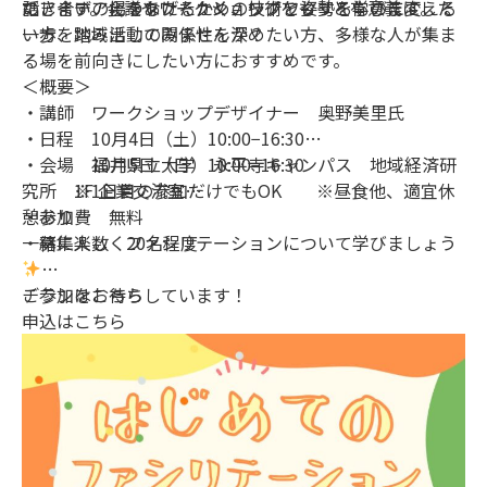
のアイデアにつなげるための技術と姿勢を学びます。
だきます。会議やワークショップをもっと有意義にした
話し合いの場をあたたかく、ワクワクするものに変える
い方、地域活動の関係性を深めたい方、多様な人が集ま
一歩を踏み出してみませんか？
る場を前向きにしたい方におすすめです。
＜概要＞
・講師 ワークショップデザイナー 奥野美里氏
・日程 10月4日（土）10:00−16:30
10月5日（日）10:00−16:30
・会場 福井県立大学 永平寺キャンパス 地域経済研
※1日目の参加だけでもOK ※昼食他、適宜休
究所 1F 企業交流室
憩あり
・参加費 無料
・募集人数 20名程度
一緒に楽しくファシリテーションについて学びましょう
ご参加をお待ちしています！
チラシは
こちら
申込は
こちら