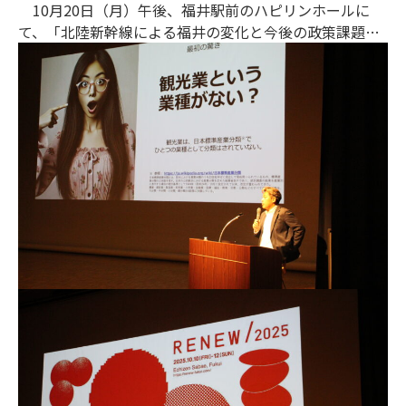
10月20日（月）午後、福井駅前のハピリンホールに
て、「北陸新幹線による福井の変化と今後の政策課題を
探る」をテーマに、第４回地域経済研究フォーラムが開
催されました。当日は、100人近い方々にご参加いただ
き感謝申し上げます。第１部では、一橋大学の中島賢太
郎教授から「高速鉄道が地域経済に与える影響につい
て」、福井県観光連盟の佐竹正範観光地域づくりマネー
ジャーから「稼ぐ観光にむけた福井県観光ＤＸの推進に
ついて」、福井県クリエイター協会の坂田守史理事から
「福井におけるまちなかの変化とクリエイターの活動」
について、ご講演いただきました。第２部では、地域経
済研究所の當麻、森嶋、松原より、今年度の調査研究の
内容について報告いたしました。第３部のパネルディス
カッションでは、福井市の下川明秀都市政策部長、あわ
ら市の前川嘉宏副市長から北陸新幹線に関する両市の取
り組みについてお話しいただくとともに、中島、佐竹、
坂田の３氏を交えて、まちづくり、観光、産業振興、移
住・定住などの政策課題について、議論いたしました。