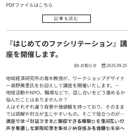
る点が特徴的である。こうした再生重視の都市戦略は欧
PDFファイルは
こちら
米でも広く共有されており、地域特性に応じた具体的な
再生策が展開されている。
記事を読む
『はじめてのファシリテーション』講
座を開催します。
お知らせ
2025.09.25
地域経済研究所の青木教授が、ワークショップデザイナ
ー奥野美里氏をお迎えして講座を開催いたします。
地域活動やNPO、職場などで、話し合いをどう進めるか
悩んだことはありませんか？
人はそれぞれ違う背景や価値観を持っており、そのまま
では誤解や対立が生じやすいもの。そこで役立つのがフ
ァシリテーションです。安心できる場をつくり、互いの
講座では「対話できたと実感できる体験」を重視し、ワ
声を尊重しながら知恵を集め、納得感ある合意や未来へ
ークを通して実際にファシリテーションを体験していた