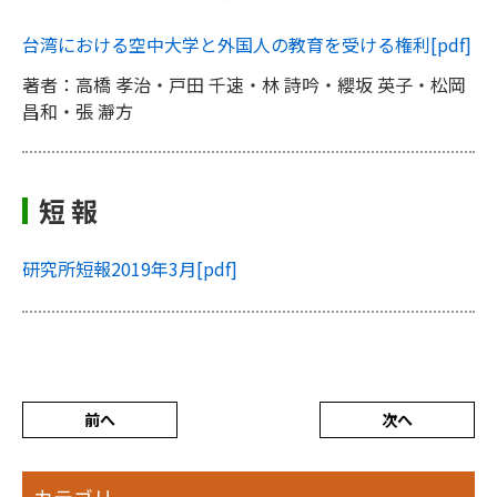
台湾における空中大学と外国人の教育を受ける権利
[pdf]
著者：高橋 孝治・戸田 千速・林 詩吟・纓坂 英子・松岡
昌和・張 瀞方
短 報
研究所短報2019年3月
[pdf]
前へ
次へ