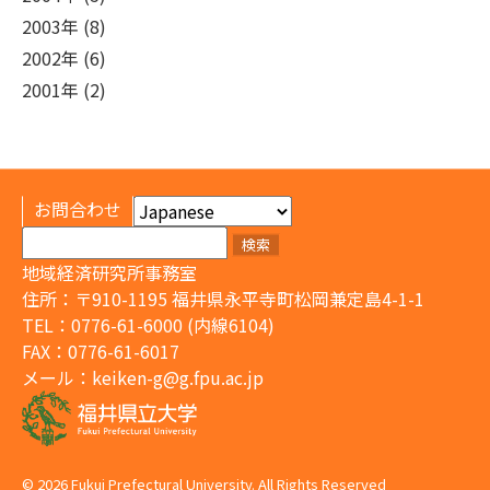
2003年 (8)
2002年 (6)
2001年 (2)
お問合わせ
検
索:
地域経済研究所事務室
住所：〒910-1195 福井県永平寺町松岡兼定島4-1-1
TEL：0776-61-6000 (内線6104)
FAX：0776-61-6017
メール：
keiken-g@g.fpu.ac.jp
© 2026 Fukui Prefectural University. All Rights Reserved