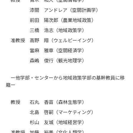
漆間 アンドレア（空間計画学）
前田 陽次郎（農業地域政策）
三橋 浩志（地域政策学）
准教授 高野 翔（ウェルビーイング）
當麻 雅章（空間経済学）
森嶋 俊行（観光地理学）
ー他学部・センターから地域政策学部の基幹教員に移
籍ー
教授 石丸 香苗（森林生態学）
北島 啓嗣（マーケティング）
杉山 友城（地域経営学）
准教授 加藤 裕美（文化人類学）