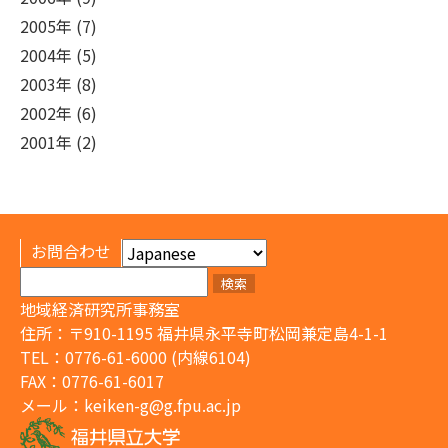
2005年 (7)
2004年 (5)
2003年 (8)
2002年 (6)
2001年 (2)
お問合わせ
検
索:
地域経済研究所事務室
住所：〒910-1195 福井県永平寺町松岡兼定島4-1-1
TEL：0776-61-6000 (内線6104)
FAX：0776-61-6017
メール：
keiken-g@g.fpu.ac.jp