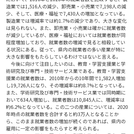
造業では1,516人の減少、卸売業・小売業で7,198人の減
少、そして、医療・福祉で7,430人の増加となっている。
製造業では増減率では約1.7%の減少であり、大きな変化
は見られない。また、卸売業・小売業は確かに就業者数
が減少しているが、医療・福祉においては就業者数が同
程度増加しており、就業者数の増減で見ると相殺してい
る状況にある。従って、県内の就業者の多い産業が特に
大きな影響をもたらしているわけではないと言える。
今後に向けて注目したいのは、教育・学習支援業と学
術研究及び専門・技術サービス業である。教育・学習支
援業の就業者数は、2010年からの10年間で1,582人増加
し19,726人になり、その増減率は約8.7%となっている。
また、学術研究及び専門・技術サービス業では同時期に
おいて634人増加し、就業者数は10,845人に、増減率は
約6.2%となっている。この二つの産業については、2020
年時点の就業者数を合計すると約3万人となることか
ら、このまま就業者数の増加が続くのであれば、県内の
雇用に一定の影響をもたらすと考えられる。