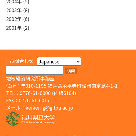
2004年 (5)
2003年 (8)
2002年 (6)
2001年 (2)
お問合わせ
検
索:
地域経済研究所事務室
住所：〒910-1195 福井県永平寺町松岡兼定島4-1-1
TEL：0776-61-6000 (内線6104)
FAX：0776-61-6017
メール：
keiken-g@g.fpu.ac.jp