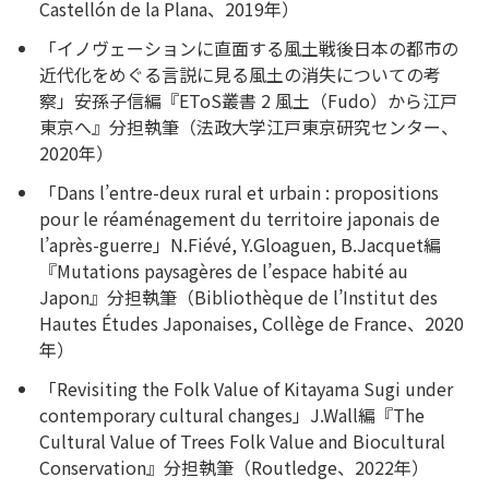
Castellón de la Plana、2019年）
「イノヴェーションに直面する風土戦後日本の都市の
近代化をめぐる言説に見る風土の消失についての考
察」安孫子信編『EToS叢書 2 風土（Fudo）から江戸
東京へ』分担執筆（法政大学江戸東京研究センター、
2020年）
「Dans l’entre-deux rural et urbain : propositions
pour le réaménagement du territoire japonais de
l’après-guerre」N.Fiévé, Y.Gloaguen, B.Jacquet編
『Mutations paysagères de l’espace habité au
Japon』分担執筆（Bibliothèque de l’Institut des
Hautes Études Japonaises, Collège de France、2020
年）
「Revisiting the Folk Value of Kitayama Sugi under
contemporary cultural changes」J.Wall編『The
Cultural Value of Trees Folk Value and Biocultural
Conservation』分担執筆（Routledge、2022年）