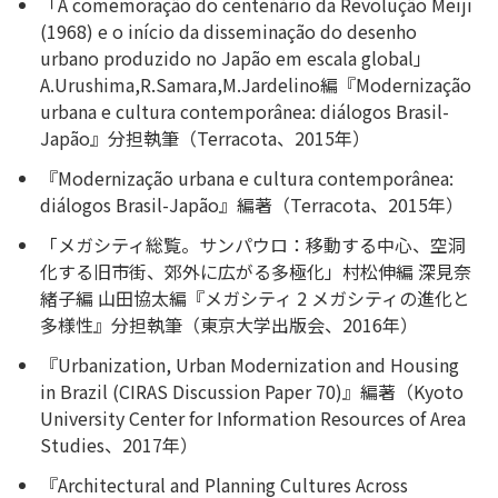
「A comemoração do centenário da Revolução Meiji
(1968) e o início da disseminação do desenho
urbano produzido no Japão em escala global」
A.Urushima,R.Samara,M.Jardelino編『Modernização
urbana e cultura contemporânea: diálogos Brasil-
Japão』分担執筆（Terracota、2015年）
『Modernização urbana e cultura contemporânea:
diálogos Brasil-Japão』編著（Terracota、2015年）
「メガシティ総覧。サンパウロ：移動する中心、空洞
化する旧市街、郊外に広がる多極化」村松伸編 深見奈
緒子編 山田協太編『メガシティ 2 メガシティの進化と
多様性』分担執筆（東京大学出版会、2016年）
『Urbanization, Urban Modernization and Housing
in Brazil (CIRAS Discussion Paper 70)』編著（Kyoto
University Center for Information Resources of Area
Studies、2017年）
『Architectural and Planning Cultures Across