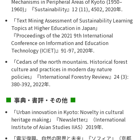
Mechanisms in Peripheral Areas of Kyoto (1950–
1960)」『Sustainability』12 (11), 4502, 2020年.
「Text Mining Assessment of Sustainability Learning
Topics at Higher Education in Japan」
『Proceedings of the 2021 9th International
Conference on Information and Education
Technology (ICIET)』91-97, 2020年.
「Cedars of the north mountains. Historical forest
culture and practices in modern day nature
policies」『International Forestry Review』24 (3):
380-392, 2022年.
事典・書評・その他
「Urban innovation in Kyoto: Novelty in cultural
heritage making」『Newsletter』（International
Institute of Asian Studies IIAS）2019年.
「震災復興、自然の限界と未来」『ソフィア』（京都