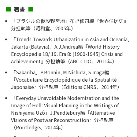
著書
「ブラジルの仮設野営地」布野修司編『世界住居史』
分担執筆（昭和堂、2005年）
「Trends Towards Urbanization in Asia and Oceania,
Jakarta (Batavia)」A.J.Andrea編『World History
Encyclopedia 18/ 19. Era 8: [1900-1945] Crisis and
Achievement』分担執筆（ABC CLIO、2011年）
「Sakariba」P.Bonnin, M.Nishida, S.Inaga編
『Vocabulaire Encyclopédique de la Spatialité
Japonaise』分担執筆（Éditions CNRS、2014年）
「Everyday Unavoidable Modernization and the
Image of Hell: Visual Planning in the Writings of
Nishiyama Uzô」J.Pendlebury編『Alternative
Visions of Postwar Reconstruction』分担執筆
（Routledge、2014年）