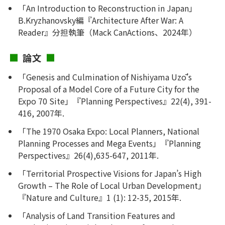
「An Introduction to Reconstruction in Japan」
B.Kryzhanovsky編『Architecture After War: A
Reader』分担執筆（Mack CanActions、2024年）
論文
「Genesis and Culmination of Nishiyama Uzō’s
Proposal of a Model Core of a Future City for the
Expo 70 Site」『Planning Perspectives』22(4), 391-
416, 2007年.
「The 1970 Osaka Expo: Local Planners, National
Planning Processes and Mega Events」『Planning
Perspectives』26(4),635-647, 2011年.
「Territorial Prospective Visions for Japan’s High
Growth – The Role of Local Urban Development」
『Nature and Culture』1 (1): 12-35, 2015年.
「Analysis of Land Transition Features and