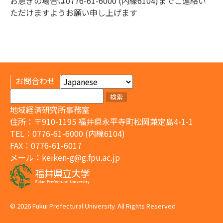
お急ぎの場合は0776-61-6000 (内線6104)までご連絡い
ただけますようお願い申し上げます
お問合わせ
検
索:
地域経済研究所事務室
住所：〒910-1195 福井県永平寺町松岡兼定島4-1-1
TEL：0776-61-6000 (内線6104)
FAX：0776-61-6017
メール：
keiken-g@g.fpu.ac.jp
© 2026 Fukui Prefectural University. All Rights Reserved